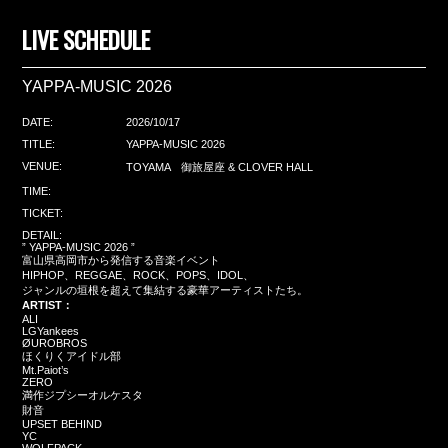
LIVE SCHEDULE
YAPPA-MUSIC 2026
DATE:
2026/10/17
TITLE:
YAPPA-MUSIC 2026
VENUE:
TOYAMA 御旅屋座 & CLOVER HALL
TIME:
TICKET:
DETAIL:
” YAPPA-MUSIC 2026 ”
富山県高岡市から発信する音楽イベント
HIPHOP、REGGAE、ROCK、POPS、IDOL、
ジャンルの垣根を超えて集結する豪華アーティストたち。
ARTIST：
ALI
LGYankees
ØUROBROS
ほくりくアイドル部
Mt.Paiot’s
ZERO
満作ジプシーオルケスタ
財音
UPSET BEHIND
YC