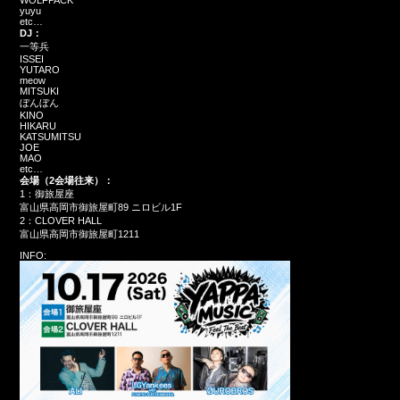
WOLFPACK
yuyu
etc…
DJ：
一等兵
ISSEI
YUTARO
meow
MITSUKI
ぼんぼん
KINO
HIKARU
KATSUMITSU
JOE
MAO
etc…
会場（2会場往来）：
1：御旅屋座
富山県高岡市御旅屋町89 ニロビル1F
2：CLOVER HALL
富山県高岡市御旅屋町1211
INFO: