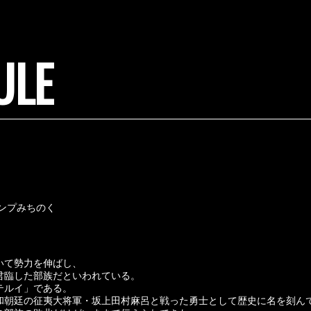
ULE
ンプみちのく
いて勢力を伸ばし、
君臨した部族だといわれている。
テルイ」である。
和朝廷の征夷大将軍・坂上田村麻呂と戦った勇士として歴史に名を刻ん