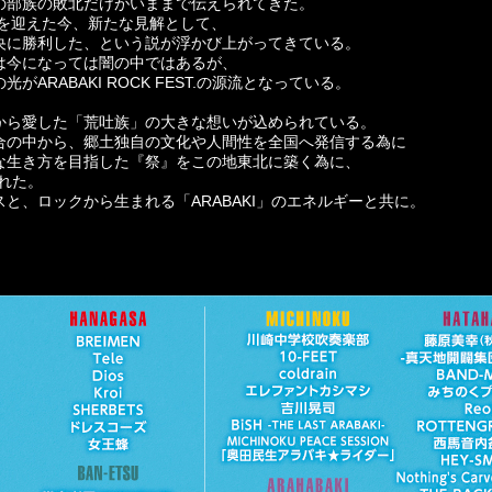
の部族の敗北だけがいままで伝えられてきた。
年を迎えた今、新たな見解として、
央に勝利した、という説が浮かび上がってきている。
は今になっては闇の中ではあるが、
ARABAKI ROCK FEST.の源流となっている。
、
から愛した「荒吐族」の大きな想いが込められている。
合の中から、郷土独自の文化や人間性を全国へ発信する為に
な生き方を目指した『祭』をこの地東北に築く為に、
生まれた。
と、ロックから生まれる「ARABAKI」のエネルギーと共に。