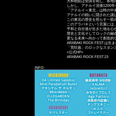
大和朝廷は全国を制し、各地
しかし、アテルイ没後1200
「アテルイ＝東北」は時の中
アテルイの戦いに隠された謎
この東北の歴史を照らす一筋の光が
このアラバキという言葉には
平和と自分達が生きた地を心
歴史と文化そしてロックの融
更なる未来へ向かって創造的
ARABAKI ROCK FEST.は
「荒吐族」のロックなスタンス
<公式HP>
ARABAKI ROCK FEST.23
INFO: