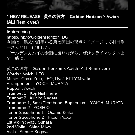
” NEW RELEASE “黄金の彼方 – Golden Horizon × Awich
(ALI Remix ver.)
▶︎streaming
https://lnk.to/GoldenHorizon_DG
今回は、鶴見中尉率いる第七師団の視点をイメージして村田陽
一さんと仕上げました。
ゴールデンカムイの余韻に浸りながら、ぜひクライマックスま
で一緒に。
_____________________________________________________
黄金の彼方 – Golden Horizon × Awich (ALI Remix ver.)
Words : Awich, LEO
Music : Chaki Zulu, LEO, Ryo’LEFTY’Miyata
Arrangement : YOICHI MURATA
Rapper : Awich
Trumpet 1 : Koji Nishimura
Trumpet 2 : Akihiro Nagata
Trombone 1, Bass Trombone, Euphonium : YOICHI MURATA
Trombone 2 : YOSHIO
Tenor Saxophone 1 : Osamu Koike
Tenor Saxophone 2 : Hitoshi Yaka
1st Violin : Anzu Suhara
2nd Violin : Shino Miwa
Viola : Sumire Segawa