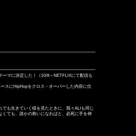
テーマに決定した！（10/8～NETFLIXにて配信も
ースにHipHopをクロス・オーバーした内容に仕
でも生きていく様を見たときに、我々ALIも同じ
なくても、誰かの救いになればと、必死に手を伸