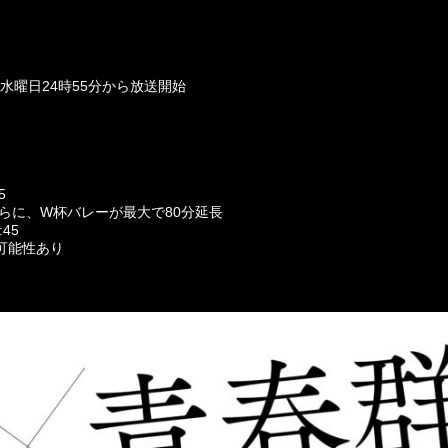
週水曜日24時55分から放送開始
25
5
5
、さらに、W杯バレーが最大で80分延長
45
可能性あり