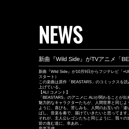
NEWS
新曲『Wild Side』がTVアニメ
新曲『Wild Side』が10月9日からフジテレビ「
スタート）
この楽曲は原作「BEASTARS」のコミックスを
上げている。
【ALI コメント】
「BEASTARS」のアニメに ALIが関わること
魅力的なキャラクターたちが、人間世界と同じよ
ように、喜びも、苦しみも、人間のお互いの「違
ばし、音楽を奏で、届けていきたいと思ってます
それが、主人公レゴシたちと同じように、我々の進む『
皆の進む道に、幸あれ 。
音楽万歳。