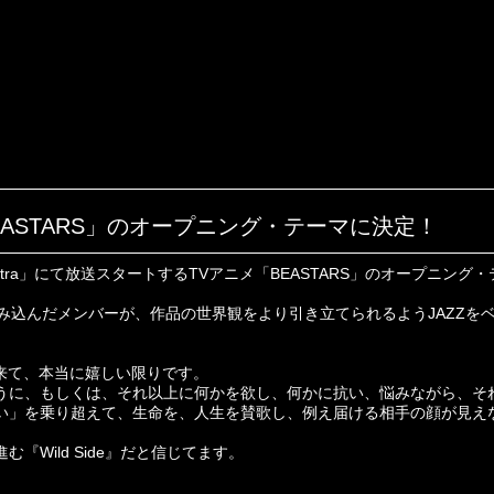
「BEASTARS」のオープニング・テーマに決定！
+Ultra」にて放送スタートするTVアニメ「BEASTARS」のオープニング・
読み込んだメンバーが、作品の世界観をより引き立てられるようJAZZをベ
が出来て、本当に嬉しい限りです。
うに、もしくは、それ以上に何かを欲し、何かに抗い、悩みながら、それ
い」を乗り超えて、生命を、人生を賛歌し、例え届ける相手の顔が見え
。
Wild Side』だと信じてます。